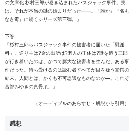
の文庫化 杉村三郎が巻き込まれたバスジャック事件。実
は、それが本当の謎の始まりだった――。『誰か』『名も
なき毒』に続くシリーズ第三弾。」
下巻
「杉村三郎らバスジャック事件の被害者に届いた「慰謝
料」。送り主は?金の出所は?老人の正体は?謎を追う三郎
が行き着いたのは、かつて膨大な被害者を生んだ、ある事
件だった。待ち受けるのは読む者すべてが目を疑う驚愕の
結末。人間とは、かくも不可思議なものなのか―。これぞ
宮部みゆきの真骨頂。」
（オーディブルのあらすじ・解説から引用）
感想