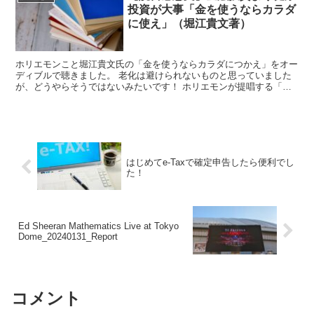
投資が大事「金を使うならカラダ
に使え」（堀江貴文著）
ホリエモンこと堀江貴文氏の「金を使うならカラダにつかえ」をオー
ディブルで聴きました。 老化は避けられないものと思っていました
が、どうやらそうではないみたいです！ ホリエモンが提唱する「健
康投資」とは何か、そして、なぜ健康に投資することが重要なのか。
はじめてe-Taxで確定申告したら便利でし
た！
Ed Sheeran Mathematics Live at Tokyo
Dome_20240131_Report
コメント