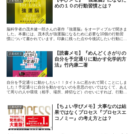
読書感想文
めの１０の行動習慣とは？
脳科学者の茂木健一郎さんの著作『強運脳』をオーディブルで聞きま
した。本書には、茂木氏が強運脳になるために必要な10個の行動習
慣について書かれています。印象に残った点や今後試したい行動につ
き、記事にまとめました。
【読書メモ】『めんどくさがりの
読書感想文
自分を予定通りに動かす化学的方
法』竹内康二著
自分を予定通りに動かしたい！！タイトルに惹かれて聞くことにしま
した！予定通りに自分を動かせないのを意思のせいではなくて、あえ
て周りの人や環境（相手、場所、締切など）のせいにすれば、行動は
改善されるということを学べました。
【ちょい学びメモ】大事なのは結
読書感想文
果ではなくプロセス『プロセスエ
コノミー』の考え方とは？