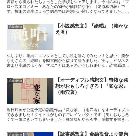
書籍から得られたちょっとした学びをシェアします。今回の本は『プ
ロセスエコノミー あなたの物語が価値になる』（尾原和啓著）で
す。技術の進歩によって結果では差別化が難しくなってきました。そ
こで、大事になってくるのはプロセス、ストーリーです。
【小説感想文】『絶唱』（湊かな
読書感想文
え著）
久しぶりに単純にエンタメとして小説を読んでみたい！と思い、湊か
なえさんの『絶唱』を図書館から借りて読みました。実は、ビジネス
書より小説のほうが、学ぶことはあるのかもしれません。読書感想文
です。
【オーディブル感想文】奇抜な発
読書感想文
想がおもしろすぎる！『変な家』
（雨穴著）
近日映画が公開予定の話題作品『変な家』（雨穴著）をオーディブル
でききました！タイトルがものすごいインパクトです（笑）おもしろ
くて一気にきいてしまいました！興奮冷めやらぬ中、感想文を書きま
す。ネタバレご注意ください。
【読書感想文】金融投資より健康
読書感想文