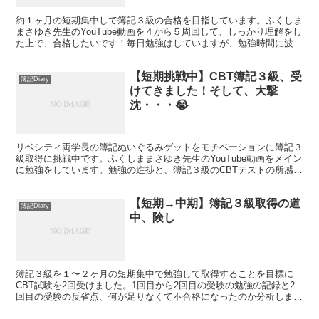
約１ヶ月の短期集中して簿記３級の合格を目指しています。ふくしま
まさゆき先生のYouTube動画を４から５周回して、しっかり理解をし
た上で、合格したいです！毎日勉強はしていますが、勉強時間に波が
あり、スケジュール押し気味なので、有効的に時間を使うようにしま
す。
【短期挑戦中】CBT簿記３級、受
簿記Diary
けてきました！そして、大撃
沈・・・😭
リベシティ両学長の簿記ぬいぐるみゲットをモチベーションに簿記３
級取得に挑戦中です。ふくしままさゆき先生のYouTube動画をメイン
に勉強をしています。勉強の進捗と、簿記３級のCBTテストの所感、
次回への対策について記録します。
【短期→中期】簿記３級取得の道
簿記Diary
中、険し
簿記３級を１〜２ヶ月の短期集中で勉強して取得することを目標に
CBT試験を2回受けました。1回目から2回目の受験の勉強の記録と2
回目の受験の反省点、何が足りなくて不合格になったのか分析しまし
た。3回目の受験で合格するため、特に演習に力を入れていく予定で