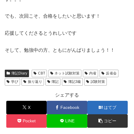
でも、次回こそ、合格をしたいと思います！
応援してくださるとうれしいです
そして、勉強中の方、ともにがんばりましょう！！
簿記Diary
CBT
ネット試験対策
内省
反省会
学び
振り返り
簿記
簿記3級
試験対策
シェアする
X
Facebook
はてブ
Pocket
LINE
コピー