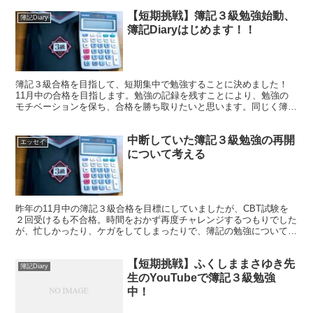
す。
【短期挑戦】簿記３級勉強始動、
簿記Diary
簿記Diaryはじめます！！
簿記３級合格を目指して、短期集中で勉強することに決めました！
11月中の合格を目指します。勉強の記録を残すことにより、勉強の
モチベーションを保ち、合格を勝ち取りたいと思います。同じく簿記
を勉強する方のヒントになれば幸いです。
中断していた簿記３級勉強の再開
エッセイ
について考える
昨年の11月中の簿記３級合格を目標にしていましたが、CBT試験を
２回受けるも不合格。時間をおかず再度チャレンジするつもりでした
が、忙しかったり、ケガをしてしまったりで、簿記の勉強について再
開できずにいました。改めて、受験日を決めて、勉強を再開すること
にします！
【短期挑戦】ふくしままさゆき先
簿記Diary
生のYouTubeで簿記３級勉強
中！