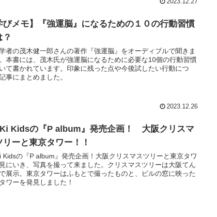
2023.12.27
学びメモ】『強運脳』になるための１０の行動習慣
は？
学者の茂木健一郎さんの著作『強運脳』をオーディブルで聞きま
。本書には、茂木氏が強運脳になるために必要な10個の行動習慣
いて書かれています。印象に残った点や今後試したい行動につ
記事にまとめました。
2023.12.26
nKi Kidsの『P album』発売企画！ 大阪クリスマ
ツリーと東京タワー！！
nKi Kidsの『P album』発売企画！大阪クリスマスツリーと東京タワ
見にいき、写真を撮って来ました。クリスマスツリーは大阪てん
で展示。東京タワーはふもとで撮ったものと、ビルの窓に映った
タワーを発見しました！