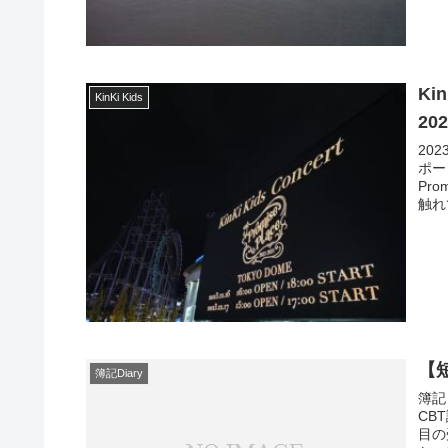
Kin
KinKi Kids
202
20
ポー
Pr
触れ
【
簿記Diary
簿記
CB
目の