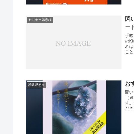
閃
セミナー備忘録
ー
手帳
のK
れは
こと
す！
お
読書感想文
聞い
（凪
す。
ださ