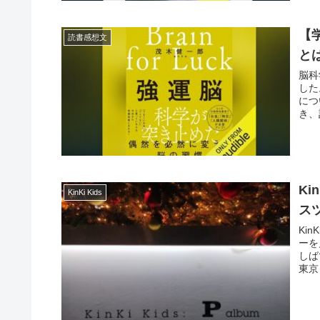
【
読書感想文
と
脳科
した
につ
き、
Ki
KinKi Kids
ス
Ki
ーを
しば
東京