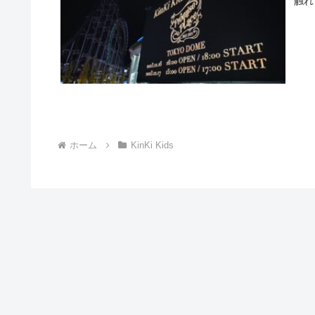
触れ
ホーム
KinKi Kids