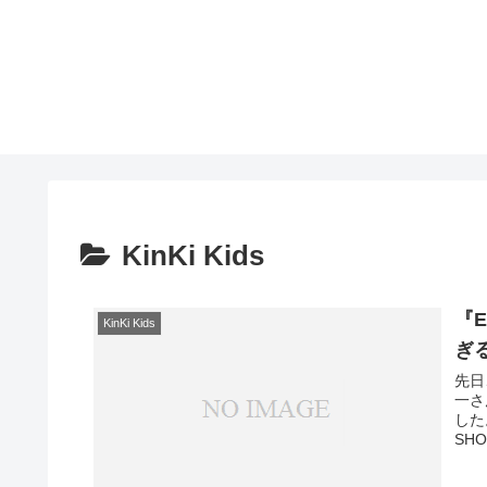
KinKi Kids
『E
KinKi Kids
ぎ
先日
一さ
した
SH