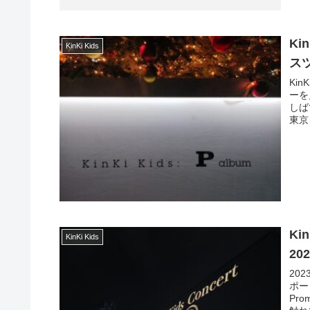
Ki
KinKi Kids
ス
Ki
ーを
しば
東京
Kin
KinKi Kids
202
20
ポー
Pr