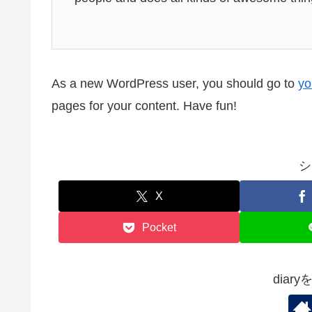
As a new WordPress user, you should go to
yo
pages for your content. Have fun!
シ
X
Pocket
diar