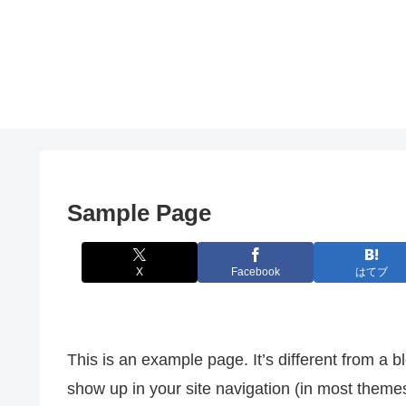
Sample Page
X
Facebook
はてブ
This is an example page. It’s different from a bl
show up in your site navigation (in most theme