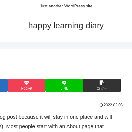
Just another WordPress site
happy learning diary
Pocket
LINE
コピー
2022.02.06
og post because it will stay in one place and will
s). Most people start with an About page that