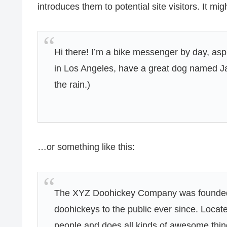
introduces them to potential site visitors. It mig
Hi there! I’m a bike messenger by day, aspir
in Los Angeles, have a great dog named Jac
the rain.)
…or something like this:
The XYZ Doohickey Company was founded i
doohickeys to the public ever since. Loca
people and does all kinds of awesome thi