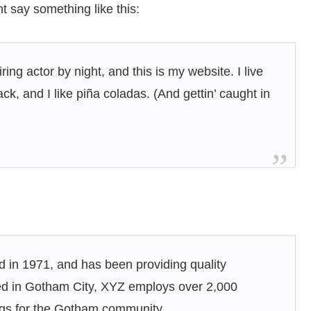
ht say something like this:
ing actor by night, and this is my website. I live
k, and I like piña coladas. (And gettin’ caught in
n 1971, and has been providing quality
ted in Gotham City, XYZ employs over 2,000
ngs for the Gotham community.