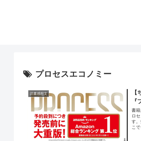
プロセスエコノミー
【
読書感想文
『
書籍
ロセ
す。
こで