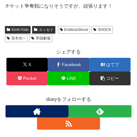
チケット争奪戦になりそうですが、頑張ります！
KinKi Kids
エッセイ
EndlessShock
SHOCK
堂本光一
帝国劇場
シェアする
X
Facebook
はてブ
Pocket
LINE
コピー
diaryをフォローする