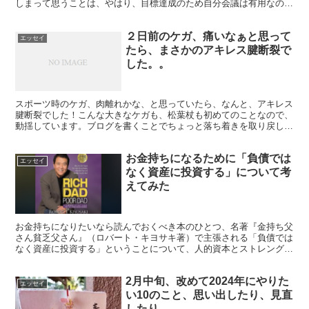
しまって思うことは、やはり、目標達成のため自分会議は有用なので
はないか、ということ。自分会議再開の決意を述べます！
２日前のケガ、痛いなぁと思って
エッセイ
たら、まさかのアキレス腱断裂で
した。。
スポーツ時のケガ、肉離れかな、と思っていたら、なんと、アキレス
腱断裂でした！こんな大きなケガも、松葉杖も初めてのことなので、
動揺しています。ブログを書くことでちょっと落ち着きを取り戻した
いと思い、エッセイ風に考えてることを書きました。
お金持ちになるために「負債では
エッセイ
なく資産に投資する」について考
えてみた
お金持ちになりたいなら読んでおくべき本のひとつ、名著『金持ち父
さん貧乏父さん』（ロバート・キヨサキ著）で主張される「負債では
なく資産に投資する」ということについて、人的資本とストレングス
ファインダーの学習欲を関連させ、考えたことをまとめます。
2月中旬、改めて2024年にやりた
エッセイ
い10のこと、思い出したり、見直
したり