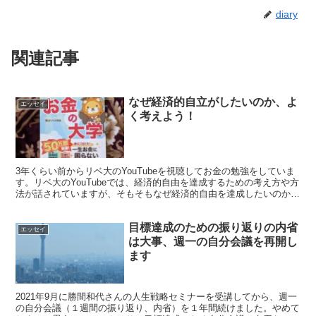
diary
関連記事
なぜ経済的自立がしたいのか、よ
エッセイ
く考えよう！
3年くらい前からリベ大のYouTubeを視聴してお金の勉強をしていま
す。リベ大のYouTubeでは、経済的自由を達成するための考え方や方
法が話されていますが、そもそもなぜ経済的自由を達成したいのか考
えることとしました。
目標達成のための振り返りの内省
エッセイ
は大事、週一の自分会議を再開し
ます
2021年9月に勝間和代さんの人生戦略セミナーを受講してから、週一
の自分会議（１週間の振り返り、内省）を１年間続けました。やめて