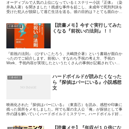
オーディブルで人気の上位になっているミステリー小説『正体』（染
井為人著）を聞きました！残虐な事件を起こし、未成年で死刑判決を
受けた犯人が脱獄して逃亡生活を送る。彼の目的は？とても面白かっ
たのでご紹介します。
【読書メモ】今すぐ実行してみた
読書感想文
くなる『前祝いの法則』！！
『前祝の法則』（ひすいこたろう、大嶋啓介著）という書籍が面白か
ったのでご紹介します。前祝い、すなわち予祝の考え方、予祝の
Work、予祝内容が実現したというたくさんの事例が記載されていま
す。印象に残った箇所や「これ、試したいな」についてメモしまし
た！
ハードボイルドが読みたくなった
読書感想文
ら『探偵はバーにいる』小説感想
文
映画化された『探偵はバーにいる』（東直己）を読み、感想や印象に
残った箇所をメモしました。何でも屋の主人公「俺」が探偵として事
件の謎を解いていくハードボイルドミステリー。ハードボイルド好き
にもミステリー好きにもおすすめの小説です。
【読書メモ】『年収が１０倍にな
読書感想文