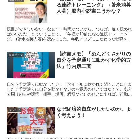
る速読トレーニング』（苫米地英
人著）脳内小説書こうかな？
読書ができていない→なぜ？→時間がないから。ならば、速く読めれ
ばいいんだ！とういうことで、『年収が10倍になる速読トレーニン
グ』 (苫米地英人著)を読みました。年収アップにこだわった転職をめ
ざす方のにぴったりの内容です！
【読書メモ】『めんどくさがりの
読書感想文
自分を予定通りに動かす化学的方
法』竹内康二著
自分を予定通りに動かしたい！！タイトルに惹かれて聞くことにしま
した！予定通りに自分を動かせないのを意思のせいではなくて、あえ
て周りの人や環境（相手、場所、締切など）のせいにすれば、行動は
改善されるということを学べました。
なぜ経済的自立がしたいのか、よ
エッセイ
く考えよう！