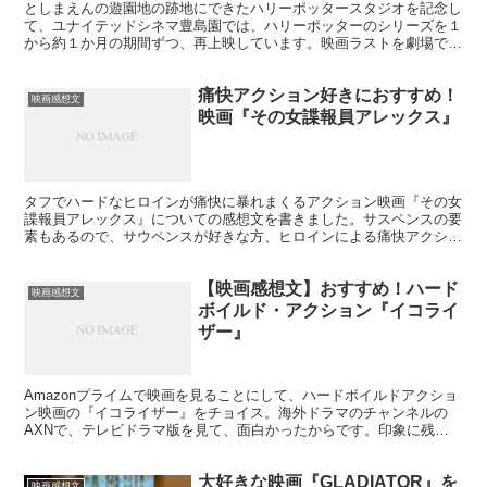
としまえんの遊園地の跡地にできたハリーポッタースタジオを記念し
て、ユナイテッドシネマ豊島園では、ハリーポッターのシリーズを１
から約１か月の期間ずつ、再上映しています。映画ラストを劇場で見
るの、まだ間に合います。ぜひ、最終話は劇場で！！
痛快アクション好きにおすすめ！
映画感想文
映画『その女諜報員アレックス』
タフでハードなヒロインが痛快に暴れまくるアクション映画『その女
諜報員アレックス』についての感想文を書きました。サスペンスの要
素もあるので、サウペンスが好きな方、ヒロインによる痛快アクショ
ンが好きな方におすすめの映画です！
【映画感想文】おすすめ！ハード
映画感想文
ボイルド・アクション『イコライ
ザー』
Amazonプライムで映画を見ることにして、ハードボイルドアクショ
ン映画の『イコライザー』をチョイス。海外ドラマのチャンネルの
AXNで、テレビドラマ版を見て、面白かったからです。印象に残っ
た点など、感想文を書きます。
大好きな映画『GLADIATOR』を
映画感想文