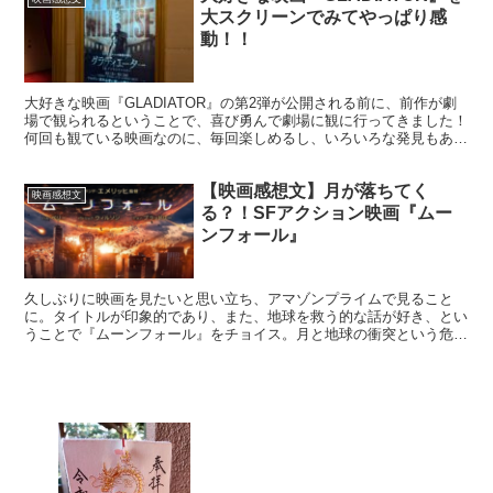
大スクリーンでみてやっぱり感
動！！
大好きな映画『GLADIATOR』の第2弾が公開される前に、前作が劇
場で観られるということで、喜び勇んで劇場に観に行ってきました！
何回も観ている映画なのに、毎回楽しめるし、いろいろな発見もあり
ましたので、GLADIATOR愛を語ります💕
【映画感想文】月が落ちてく
映画感想文
る？！SFアクション映画『ムー
ンフォール』
久しぶりに映画を見たいと思い立ち、アマゾンプライムで見ること
に。タイトルが印象的であり、また、地球を救う的な話が好き、とい
うことで『ムーンフォール』をチョイス。月と地球の衝突という危機
に立ち向かう人類の姿を描いSF映画を見て、感想を書きます。