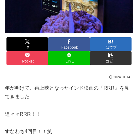
X
Facebook
はてブ
Pocket
LINE
コピー
2024.01.14
年が明けて、再上映となったインド映画の『RRR』を見
てきました！
追々々RRR！！
すなわち4回目！！笑