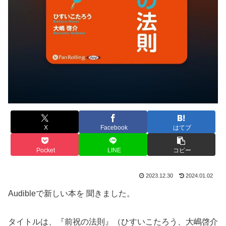
X
Facebook
はてブ
Pocket
LINE
コピー
2023.12.30
2024.01.02
Audibleで新しい本を 聞きました。
タイトルは、『前祝の法則』（ひすいこたろう、大嶋啓介