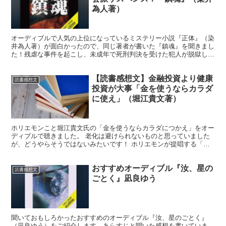
為人著）
オーディブルで人気の上位になっているミステリー小説『正体』（染
井為人著）が面白かったので、同じ著者が書いた『鎮魂』を聞きまし
た！残虐な事件を起こし、未成年で死刑判決を受けた犯人が脱獄して
逃亡生活を送る。彼の目的は？とても面白かったのでご紹介します。
【読書感想文】金融投資より健康
読書感想文
投資が大事「金を使うならカラダ
に使え」（堀江貴文著）
ホリエモンこと堀江貴文氏の「金を使うならカラダにつかえ」をオー
ディブルで聴きました。 老化は避けられないものと思っていました
が、どうやらそうではないみたいです！ ホリエモンが提唱する「健
康投資」とは何か、そして、なぜ健康に投資することが重要なのか。
おすすめオーディブル『汝、星の
読書感想文
ごとく』凪良ゆう
聞いておもしろかったおすすめのオーディブル『汝、星のごとく』
（凪良ゆう）をご紹介します。あらすじと聞いた感想を書いていま