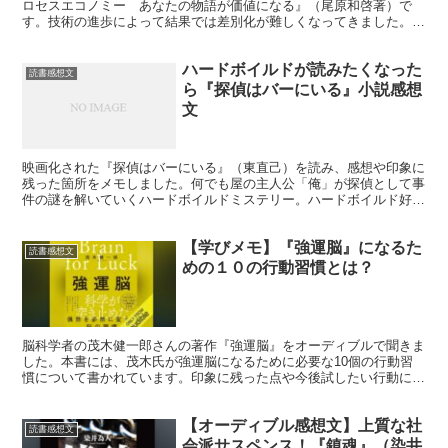
ロセスエコノミー あなたの物語が価値になる』（尾原和啓著）で
す。技術の進歩によって結果では差別化が難しくなってきました。そ
こで、大事になってくるのはプロセス、ストーリーです。
ハードボイルドが読みたくなった
読書感想文
ら『探偵はバーにいる』小説感想
文
映画化された『探偵はバーにいる』（東直己）を読み、感想や印象に
残った箇所をメモしました。何でも屋の主人公「俺」が探偵として事
件の謎を解いていくハードボイルドミステリー。ハードボイルド好き
にもミステリー好きにもおすすめの小説です。
【学びメモ】『強運脳』になるた
読書感想文
めの１０の行動習慣とは？
脳科学者の茂木健一郎さんの著作『強運脳』をオーディブルで聞きま
した。本書には、茂木氏が強運脳になるために必要な10個の行動習
慣について書かれています。印象に残った点や今後試したい行動につ
き、記事にまとめました。
【オーディブル感想文】上質な社
読書感想文
会派サスペンス！『鎮魂』（染井