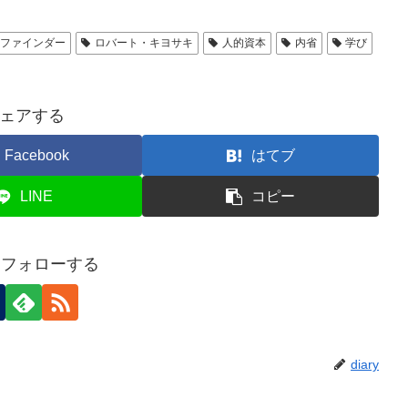
スファインダー
ロバート・キヨサキ
人的資本
内省
学び
ェアする
Facebook
はてブ
LINE
コピー
yをフォローする
diary