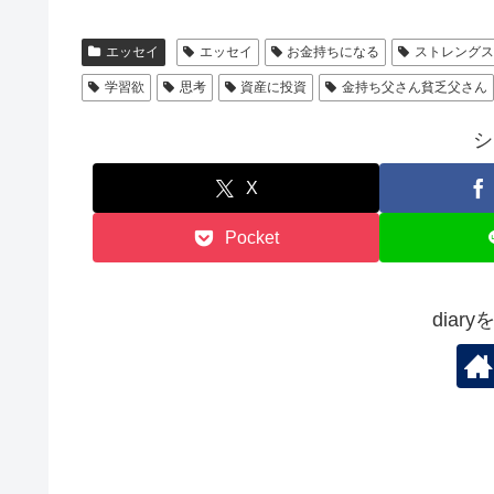
エッセイ
エッセイ
お金持ちになる
ストレング
学習欲
思考
資産に投資
金持ち父さん貧乏父さん
シ
X
Pocket
diar