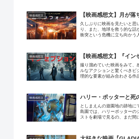
【映画感想文】月が落
映画感想文
久しぶりに映画を見たいと思
り、また、地球を救う的な話
衝突という危機に立ち向かう
【映画感想文】『イン
映画感想文
撮り溜めていた映画をみて、
ルなアクションと驚くべきビ
理的な要素が組み合わさる作
ハリー・ポッターと死の
映画感想文
としまえんの遊園地の跡地に
島園では、ハリーポッターの
ストを劇場で見るの、まだ間
大好きな映画『GLAD
映画感想文