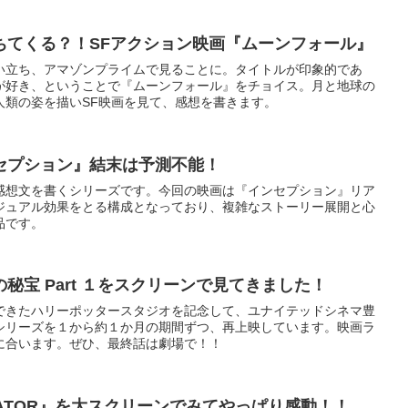
ちてくる？！SFアクション映画『ムーンフォール』
い立ち、アマゾンプライムで見ることに。タイトルが印象的であ
が好き、ということで『ムーンフォール』をチョイス。月と地球の
人類の姿を描いSF映画を見て、感想を書きます。
セプション』結末は予測不能！
感想文を書くシリーズです。今回の映画は『インセプション』リア
ジュアル効果をとる構成となっており、複雑なストーリー展開と心
品です。
秘宝 Part １をスクリーンで見てきました！
できたハリーポッタースタジオを記念して、ユナイテッドシネマ豊
シリーズを１から約１か月の期間ずつ、再上映しています。映画ラ
に合います。ぜひ、最終話は劇場で！！
IATOR』を大スクリーンでみてやっぱり感動！！