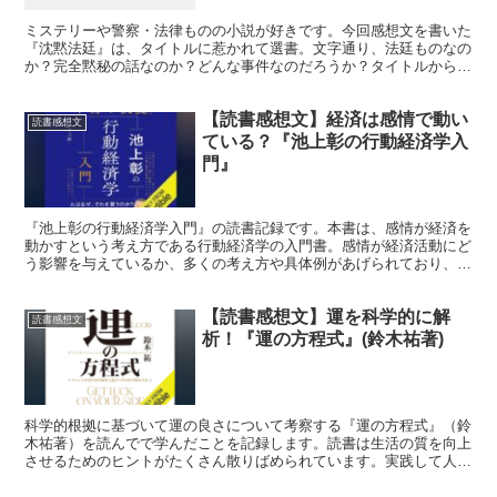
ミステリーや警察・法律ものの小説が好きです。今回感想文を書いた
『沈黙法廷』は、タイトルに惹かれて選書。文字通り、法廷ものなの
か？完全黙秘の話なのか？どんな事件なのだろうか？タイトルから選
書するのもおもしろく、楽しく読書できました！
【読書感想文】経済は感情で動い
読書感想文
ている？『池上彰の行動経済学入
門』
『池上彰の行動経済学入門』の読書記録です。本書は、感情が経済を
動かすという考え方である行動経済学の入門書。感情が経済活動にど
う影響を与えているか、多くの考え方や具体例があげられており、入
門書として読みやすいです。
【読書感想文】運を科学的に解
読書感想文
析！『運の方程式』(鈴木祐著)
科学的根拠に基づいて運の良さについて考察する『運の方程式』（鈴
木祐著）を読んでで学んだことを記録します。読書は生活の質を向上
させるためのヒントがたくさん散りばめられています。実践して人生
のクオリィティをあげていきましょう！