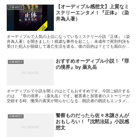
【オーディブル感想文】上質なミ
読書感想文
ステリーエンタメ！『正体』（染
井為人著）
オーディブルで人気の上位になっているミステリー小説『正体』（染
井為人著）を聞きました！残虐な事件を起こし、未成年で死刑判決を
受けた犯人が脱獄して逃亡生活を送る。彼の目的は？とても面白かっ
たのでご紹介します。
おすすめオーディブル小説！『罪
読書感想文
の境界』by 薬丸岳
オーディブルで小説を聞くのはとてもおすすめです。今回ご紹介する
のは、『罪の境界』（薬丸岳）です。被害者と加害者のストーリーが
交錯する時、慟哭の真実が明らかになる…朗読者の朗読もエンタメ要
素を盛り上げます。
警察ものだったら佐々木譲さんが
読書感想文
おもしろい！『沈黙法廷』小説感
想文