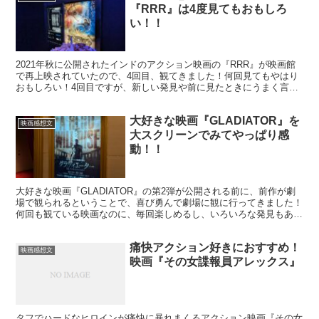
『RRR』は4度見てもおもしろ
い！！
2021年秋に公開されたインドのアクション映画の『RRR』が映画館
で再上映されていたので、4回目、観てきました！何回見てもやはり
おもしろい！4回目ですが、新しい発見や前に見たときにうまく言語
化できていない感想があるので、改めて感想文を書きました。
大好きな映画『GLADIATOR』を
映画感想文
大スクリーンでみてやっぱり感
動！！
大好きな映画『GLADIATOR』の第2弾が公開される前に、前作が劇
場で観られるということで、喜び勇んで劇場に観に行ってきました！
何回も観ている映画なのに、毎回楽しめるし、いろいろな発見もあり
ましたので、GLADIATOR愛を語ります💕
痛快アクション好きにおすすめ！
映画感想文
映画『その女諜報員アレックス』
タフでハードなヒロインが痛快に暴れまくるアクション映画『その女