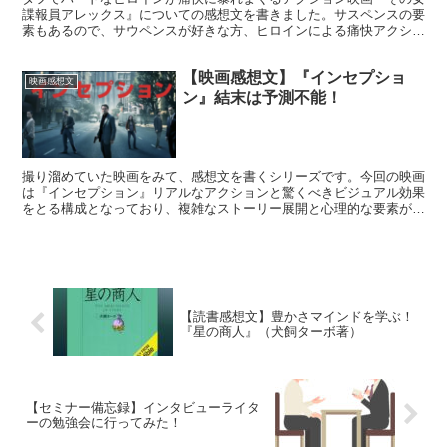
諜報員アレックス』についての感想文を書きました。サスペンスの要
素もあるので、サウペンスが好きな方、ヒロインによる痛快アクショ
ンが好きな方におすすめの映画です！
【映画感想文】『インセプショ
映画感想文
ン』結末は予測不能！
撮り溜めていた映画をみて、感想文を書くシリーズです。今回の映画
は『インセプション』リアルなアクションと驚くべきビジュアル効果
をとる構成となっており、複雑なストーリー展開と心理的な要素が組
み合わさる作品です。
【読書感想文】豊かさマインドを学ぶ！
『星の商人』（犬飼ターボ著）
【セミナー備忘録】インタビューライタ
ーの勉強会に行ってみた！