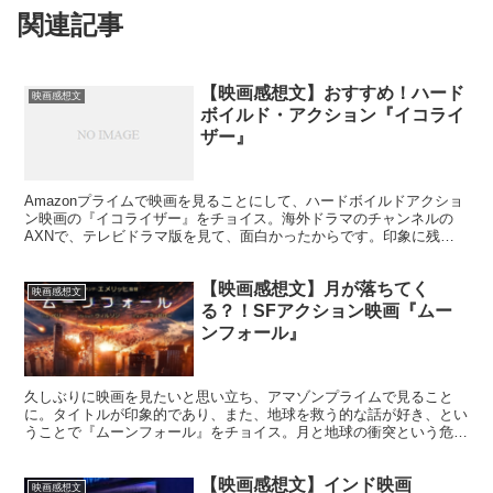
関連記事
【映画感想文】おすすめ！ハード
映画感想文
ボイルド・アクション『イコライ
ザー』
Amazonプライムで映画を見ることにして、ハードボイルドアクショ
ン映画の『イコライザー』をチョイス。海外ドラマのチャンネルの
AXNで、テレビドラマ版を見て、面白かったからです。印象に残っ
た点など、感想文を書きます。
【映画感想文】月が落ちてく
映画感想文
る？！SFアクション映画『ムー
ンフォール』
久しぶりに映画を見たいと思い立ち、アマゾンプライムで見ること
に。タイトルが印象的であり、また、地球を救う的な話が好き、とい
うことで『ムーンフォール』をチョイス。月と地球の衝突という危機
に立ち向かう人類の姿を描いSF映画を見て、感想を書きます。
【映画感想文】インド映画
映画感想文