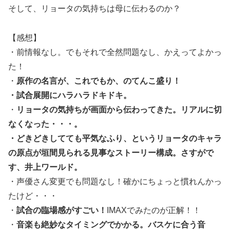
そして、リョータの気持ちは母に伝わるのか？
【感想】
・前情報なし。でもそれで全然問題なし、かえってよかっ
た！
・
原作の名言が、これでもか、のてんこ盛り！
・試合展開にハラハラドキドキ。
・
リョータの気持ちが画面から伝わってきた。リアルに切
なくなった・・・。
・どきどきしてても平気なふり、というリョータのキャラ
の原点が垣間見られる見事なストーリー構成。さすがで
す、井上ワールド。
・声優さん変更でも問題なし！確かにちょっと慣れんかっ
たけど・・・
・
試合の臨場感がすごい！
IMAXでみたのが正解！！
・
音楽も絶妙なタイミングでかかる。バスケに合う音