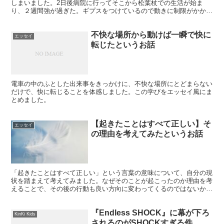
しまいました。2日後病院に行ってそこから松葉杖での生活が始ま
り、２週間強が過ぎた。ギプスをつけているので動きに制限がかかる
のがつらい。でもこれをゲームとして考えて乗り切ることにしたとい
うお話。
不快な場所から動けば一瞬で快に
エッセイ
転じたというお話
電車の中のふとした出来事をきっかけに、不快な場所にとどまらない
だけで、快に転じることを体感しました。この学びをエッセイ風にま
とめました。
【起きたことはすべて正しい】そ
エッセイ
の理由を考えてみたというお話
「起きたことはすべて正しい」という言葉の意味について、自分の現
状を踏まえて考えてみました。なぜそのことが起こったのか理由を考
えることで、その後の行動も良い方向に変わってくるのではないか、
考えたことを残します。
『Endless SHOCK』に幕が下ろ
KinKi Kids
されるのがSHOCKすぎる件