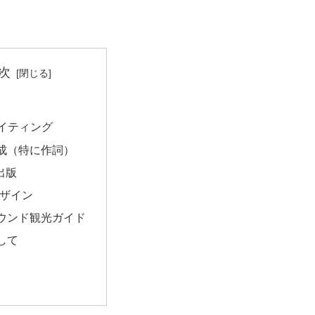
次
ライティング
成（特に作詞）
e出版
デザイン
ウンド観光ガイド
して