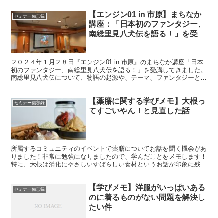
【エンジン01 in 市原】まちなか
セミナー備忘録
講座：「日本初のファンタジー、
南総里見八犬伝を語る！」を受
講！
２０２４年１月２８日『エンジン01 in 市原』のまちなか講座「日本
初のファンタジー、南総里見八犬伝を語る！」を受講してきました。
南総里見八犬伝について、物語の起源や、テーマ、ファンタジーとは
何か、など面白いお話が聞けました！
【薬膳に関する学びメモ】大根っ
セミナー備忘録
てすごいやん！と見直した話
所属するコミュニティのイベントで薬膳についてお話を聞く機会があ
りました！非常に勉強になりましたので、学んだことをメモします！
特に、大根は消化にやさしいすばらしい食材というお話が印象に残り
ました。
【学びメモ】洋服がいっぱいある
セミナー備忘録
のに着るものがない問題を解決し
たい件