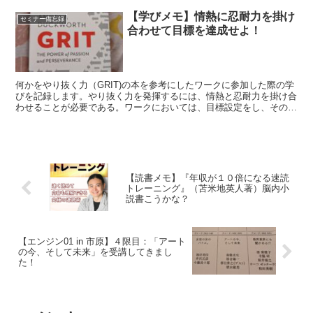
【学びメモ】情熱に忍耐力を掛け
セミナー備忘録
合わせて目標を達成せよ！
何かをやり抜く力（GRIT)の本を参考にしたワークに参加した際の学
びを記録します。やり抜く力を発揮するには、情熱と忍耐力を掛け合
わせることが必要である。ワークにおいては、目標設定をし、その目
標をブレイクダウンし、ブレイクダウンされた目標に紐づく行動をそ
れぞれ書いた。
【読書メモ】『年収が１０倍になる速読
トレーニング』（苫米地英人著）脳内小
説書こうかな？
【エンジン01 in 市原】４限目：「アート
の今、そして未来」を受講してきまし
た！