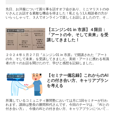
先日、お洋服について困り事を話すオフ会があり、ミニマリストのゆ
りさんとお話する素敵な機会を得ました！私ともう1人相談者の方が
いらっしゃって、３人でオンラインで楽しくお話しましたので、その
時の学びをご共有します。
【エンジン01 in 市原】４限目：
セミナー備忘録
「アートの今、そして未来」を受
講してきました！
２０２４年１月２７日『エンジン01 in 市原』で開講された「アート
の今、そして未来」を受講してきました。美術・アートに携わる有識
者の方々のお話を聞けたので、学びと感想を記録しました。
【セミナー備忘録】これからのAI
セミナー備忘録
との付き合い方、キャリアプラン
を考える
所属しているコミュニティ勝間塾においては月に1回セミナーが行わ
れます。講師は塾長の勝間和代さんです。今回のテーマは、『AIとの
付き合い方』、今後のAIとの付き合い方、キャリアプランについて考
えました。学びを記録しておきたいと思います。