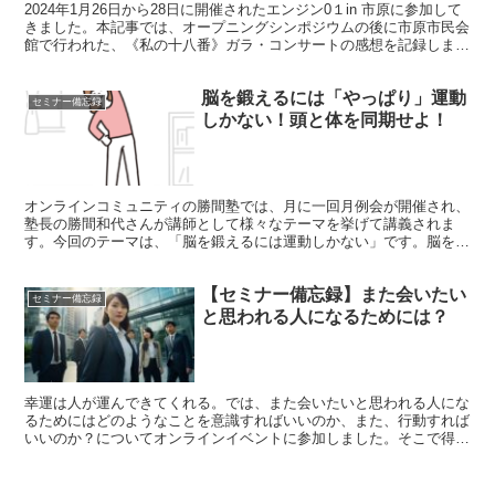
2024年1月26日から28日に開催されたエンジン0１in 市原に参加して
きました。本記事では、オープニングシンポジウムの後に市原市民会
館で行われた、《私の十八番》ガラ・コンサートの感想を記録しま
す。
脳を鍛えるには「やっぱり」運動
セミナー備忘録
しかない！頭と体を同期せよ！
オンラインコミュニティの勝間塾では、月に一回月例会が開催され、
塾長の勝間和代さんが講師として様々なテーマを挙げて講義されま
す。今回のテーマは、「脳を鍛えるには運動しかない」です。脳を鍛
えるためには運動がどんなに重要か、具体例を踏まえ説明されまし
た。
【セミナー備忘録】また会いたい
セミナー備忘録
と思われる人になるためには？
幸運は人が運んできてくれる。では、また会いたいと思われる人にな
るためにはどのようなことを意識すればいいのか、また、行動すれば
いいのか？についてオンラインイベントに参加しました。そこで得ら
れた著者の気づきと学びを記録しました。