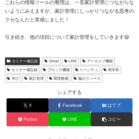
これらの情報ツールの整理は、一見家計管理につながらな
いようにみえますが、家計管理にしっかりつながる思考の
クセなんだと実感しました！
引き続き、他の項目について家計管理をしていきます😃
セミナー備忘録
Gmail
LINE
アーカイブ機能
セミナー備忘録
ブロック機能
リベシティ
両学長
学び
家計管理
環境整備
脳のリソース
シェアする
X
Facebook
はてブ
Pocket
LINE
コピー