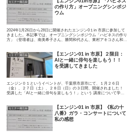
【エンジン01in市原】「ハピネス
セミナー備忘録
の作り方」オープニングシンポジ
ウム
2024年1月26日から28日に開催されたエンジン0１in 市原に参加して
きました。本記事では、オープニングシンポジウム「ハピネスの作り
方」（登壇者は、南美希子さん、勝間和代さん、東村アキコさん和田
裕美さん）で学んだことを記録します。
【エンジン01 in 市原】２限目：
セミナー備忘録
AIと一緒に俳句を楽しもう！！
を受講してきました
エンジン０１というイベントが、千葉県市原市にて、１月２６日
（金）、２７日（土）、２８日（日）の３日間、開催されました！
受講した「AIと一緒に俳句を楽しもう！」という 講座について学ん
だこと、考えたことを記録します。
【エンジン01 in 市原】《私の十
セミナー備忘録
八番》ガラ・コンサートについて
私の感想