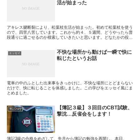
活が始まった
アキレス腱断裂により、松葉杖生活が始まった。初めて松葉杖を使う
ので、四苦八苦しています。これから約４、５週間、どうやったら普
段通りに過ごせるのか模索していきたいと思います。どなたかの役に
立てれば幸いです。
不快な場所から動けば一瞬で快に
エッセイ
転じたというお話
電車の中のふとした出来事をきっかけに、不快な場所にとどまらない
だけで、快に転じることを体感しました。この学びをエッセイ風にま
とめました。
【簿記３級】３回目のCBT試験、
簿記Diary
撃沈…反省会をします！
簿記3級の合格をめざして、先月から簿記の勉強を再開し、本日、