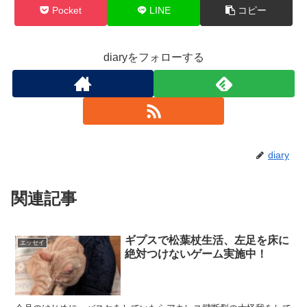
Pocket
LINE
コピー
diaryをフォローする
diary
関連記事
ギプスで松葉杖生活、左足を床に
エッセイ
絶対つけないゲーム実施中！