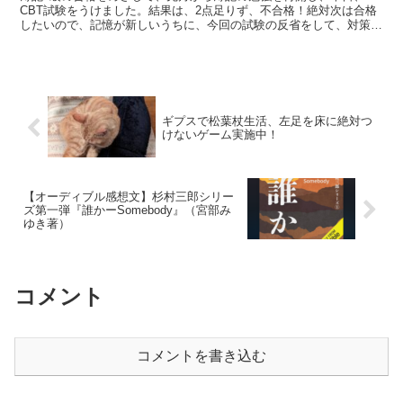
CBT試験をうけました。結果は、2点足りず、不合格！絶対次は合格
したいので、記憶が新しいうちに、今回の試験の反省をして、対策を
たてて、早期の合格に結びつけたいと思います。
ギプスで松葉杖生活、左足を床に絶対つ
けないゲーム実施中！
【オーディブル感想文】杉村三郎シリー
ズ第一弾『誰かーSomebody』（宮部み
ゆき著）
コメント
コメントを書き込む