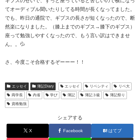
ギプスのせいで、ずっと座っていると苦しいので横になっ
てオーディブル聞いたりしてる時間が長くなってました。
でも、昨日の通院で、ギプスの長さが短くなったので、断
然楽になりました。（膝上までのギプス→膝下のギプス）
座って勉強しやすくなったので、もう言い訳はできませ
ん。。💦
さ、今度こそ合格するぞーーー！！
エッセイ
簿記Diary
エッセイ
リベシティ
リベ大
両学長
内省
学び
簿記
簿記３級
簿記祭り
資格勉強
シェアする
X
Facebook
はてブ