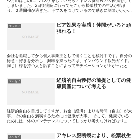
今月のはじめに、バスケをしていたらアキレス腱断裂の大怪我をして
しまいました。2日後病院に行ってそこから松葉杖での生活が始ま
り、２週間強が過ぎた。ギプスをつけているので動きに制限がかかる
のがつらい。でもこれをゲームとして考えて乗り切ることにしたとい
うお話。
ピア効果を実感！仲間がいると頑
エッセイ
張れる！
会社を退職してから個人事業主として働くことを検討中です。自分の
得意・好きを分析し、興味を持ったのは、インバウンド観光ガイド。
同じ目標を持つ人と話すことによってモチベーションが上がったとい
う話です。いわゆるピア効果とはこういうこと！
経済的自由獲得の前提としての健
エッセイ
康資産について考える
経済的自由を目指してますが、お金（経済）よりも時間（自由）が大
事、その自由を満喫するためには健康が大事。 そして、健康でいる
ためには、体のメンテナンスについてしっかり考えなければなりませ
ん。食事、睡眠、運動の大枠のうち、今回は、運動にフォーカスを当
てます。
アキレス腱断裂により、松葉杖生
エッセイ