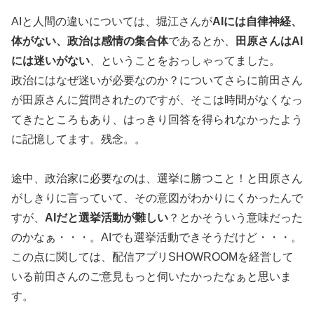
AIと人間の違いについては、堀江さんが
AIには自律神経、
体がない、政治は感情の集合体
であるとか、
田原さんはAI
には迷いがない
、ということをおっしゃってました。
政治にはなぜ迷いが必要なのか？についてさらに前田さん
が田原さんに質問されたのですが、そこは時間がなくなっ
てきたところもあり、はっきり回答を得られなかったよう
に記憶してます。残念。。
途中、政治家に必要なのは、選挙に勝つこと！と田原さん
がしきりに言っていて、その意図がわかりにくかったんで
すが、
AIだと選挙活動が難しい
？とかそういう意味だった
のかなぁ・・・。AIでも選挙活動できそうだけど・・・。
この点に関しては、配信アプリSHOWROOMを経営して
いる前田さんのご意見もっと伺いたかったなぁと思いま
す。