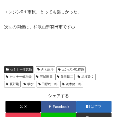
エンジン0１市原、とっても楽しかった。
次回の開催は、和歌山県有田市です🍊
セミナー備忘録
AIと政治
エンジン01市原
セミナー備忘録
三浦瑠麗
前田裕二
堀江貴文
夏野剛
学び
田原総一郎
茂木健一郎
シェアする
X
Facebook
はてブ