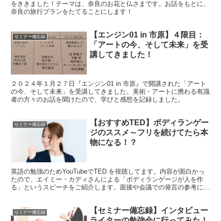
をききました！テーマは、奈良のお花と仏さまです。お話をもとに、
奈良の旅行プランをたてることにします！
【エンジン01 in 市原】４限目：
セミナー備忘録
「アートの今、そして未来」を受
講してきました！
２０２４年１月２７日『エンジン01 in 市原』で開講された「アート
の今、そして未来」を受講してきました。美術・アートに携わる有識
者の方々のお話を聞けたので、学びと感想を記録しました。
【おすすめTED】ボディランゲー
セミナー備忘録
ジのススメ～フリを続けてたら本
物になる！？
英語の勉強のためYouTubeでTED を視聴してます。内容が面白かっ
たので、エイミー・カディさんによる「ボディランゲージが人を作
る」というスピーチをご紹介します。面接や会議での発言の参考にな
るかと思います。
【セミナー備忘録】インタビュー
セミナー備忘録
ライターの勉強会に行ってみた！