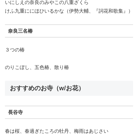
いにしえの奈良のみやこの八重ざくら
けふ九重ににほひいるかな（伊勢大輔、『詞花和歌集』）
奈良三名椿
３つの椿
のりこぼし、五色椿、散り椿
おすすめのお寺（w/お花）
長谷寺
春は桜、春過ぎたころの牡丹、梅雨はあじさい