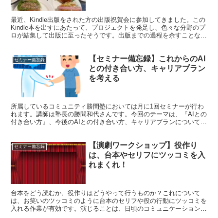
最近、Kindle出版をされた方の出版祝賀会に参加してきました。この
Kindle本を出すにあたって、プロジェクトを発足し、色々な分野のプ
ロが結集して出版に至ったそうです。出版までの過程を余すことなく
シェアくださり、個人事業主としてどう仕事をするかに関連し、学び
が大きかったので記録します。
【セミナー備忘録】これからのAI
セミナー備忘録
との付き合い方、キャリアプラン
を考える
所属しているコミュニティ勝間塾においては月に1回セミナーが行わ
れます。講師は塾長の勝間和代さんです。今回のテーマは、『AIとの
付き合い方』、今後のAIとの付き合い方、キャリアプランについて考
えました。学びを記録しておきたいと思います。
【演劇ワークショップ】役作り
セミナー備忘録
は、台本やセリフにツッコミを入
れまくれ！
台本をどう読むか、役作りはどうやって行うものか？これについて
は、お笑いのツッコミのように台本のセリフや役の行動にツッコミを
入れる作業が有効です。演じることは、日頃のコミュニケーションに
役立つこともあるし、気軽に演劇を始めてみたら面白い発見がありそ