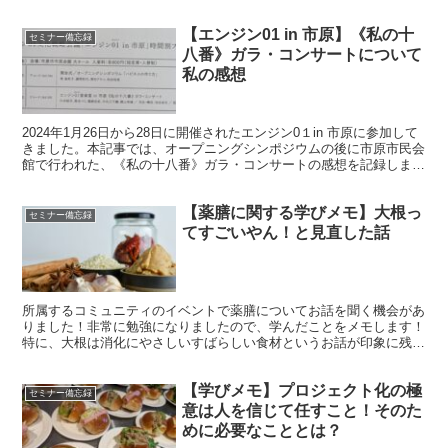
考になれば幸いです。
【エンジン01 in 市原】《私の十
セミナー備忘録
八番》ガラ・コンサートについて
私の感想
2024年1月26日から28日に開催されたエンジン0１in 市原に参加して
きました。本記事では、オープニングシンポジウムの後に市原市民会
館で行われた、《私の十八番》ガラ・コンサートの感想を記録しま
す。
【薬膳に関する学びメモ】大根っ
セミナー備忘録
てすごいやん！と見直した話
所属するコミュニティのイベントで薬膳についてお話を聞く機会があ
りました！非常に勉強になりましたので、学んだことをメモします！
特に、大根は消化にやさしいすばらしい食材というお話が印象に残り
ました。
【学びメモ】プロジェクト化の極
セミナー備忘録
意は人を信じて任すこと！そのた
めに必要なこととは？