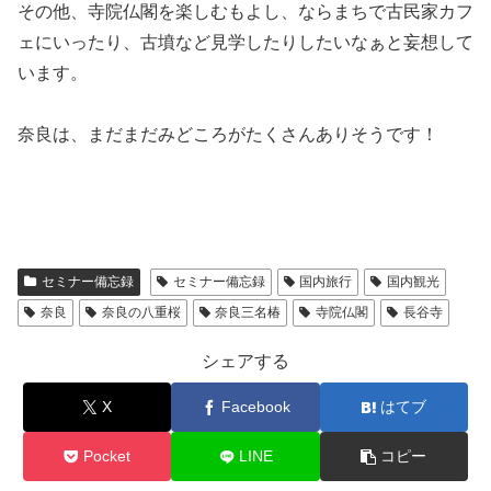
その他、寺院仏閣を楽しむもよし、ならまちで古民家カフ
ェにいったり、古墳など見学したりしたいなぁと妄想して
います。
奈良は、まだまだみどころがたくさんありそうです！
セミナー備忘録
セミナー備忘録
国内旅行
国内観光
奈良
奈良の八重桜
奈良三名椿
寺院仏閣
長谷寺
シェアする
X
Facebook
はてブ
Pocket
LINE
コピー