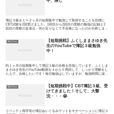
中、険し
簿記３級を１〜２ヶ月の短期集中で勉強して取得することを目標に
CBT試験を2回受けました。1回目から2回目の受験の勉強の記録と2
回目の受験の反省点、何が足りなくて不合格になったのか分析しまし
た。3回目の受験で合格するため、特に演習に力を入れていく予定で
す。
【短期挑戦】ふくしままさゆき先
簿記Diary
生のYouTubeで簿記３級勉強
中！
約１ヶ月の短期集中して簿記３級の合格を目指しています。ふくしま
まさゆき先生のYouTube動画を４から５周回して、しっかり理解をし
た上で、合格したいです！毎日勉強はしていますが、勉強時間に波が
あり、スケジュール押し気味なので、有効的に時間を使うようにしま
す。
【短期挑戦中】CBT簿記３級、受
簿記Diary
けてきました！そして、大撃
沈・・・😭
リベシティ両学長の簿記ぬいぐるみゲットをモチベーションに簿記３