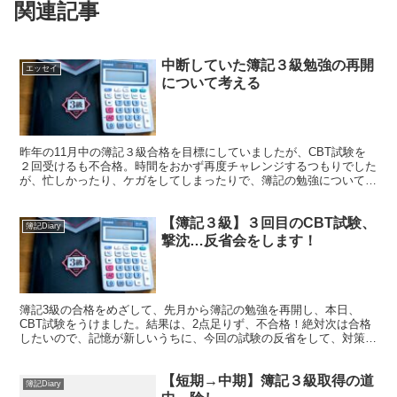
関連記事
中断していた簿記３級勉強の再開
エッセイ
について考える
昨年の11月中の簿記３級合格を目標にしていましたが、CBT試験を
２回受けるも不合格。時間をおかず再度チャレンジするつもりでした
が、忙しかったり、ケガをしてしまったりで、簿記の勉強について再
開できずにいました。改めて、受験日を決めて、勉強を再開すること
にします！
【簿記３級】３回目のCBT試験、
簿記Diary
撃沈…反省会をします！
簿記3級の合格をめざして、先月から簿記の勉強を再開し、本日、
CBT試験をうけました。結果は、2点足りず、不合格！絶対次は合格
したいので、記憶が新しいうちに、今回の試験の反省をして、対策を
たてて、早期の合格に結びつけたいと思います。
【短期→中期】簿記３級取得の道
簿記Diary