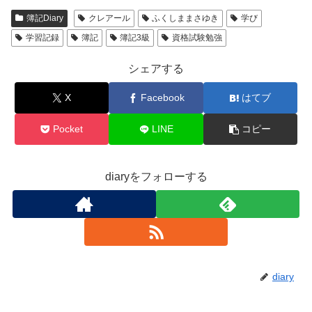
簿記Diary
クレアール
ふくしままさゆき
学び
学習記録
簿記
簿記3級
資格試験勉強
シェアする
X
Facebook
はてブ
Pocket
LINE
コピー
diaryをフォローする
diary