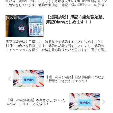
級取得に挑戦中です。ふくしままさゆき先生のYouTube動画をメイン
に勉強をしています。勉強の進捗と、簿記３級のCBTテストの所感、
次回への対策について記録します。
【短期挑戦】簿記３級勉強始動、
簿記Diary
簿記Diaryはじめます！！
簿記３級合格を目指して、短期集中で勉強することに決めました！
11月中の合格を目指します。勉強の記録を残すことにより、勉強の
モチベーションを保ち、合格を勝ち取りたいと思います。同じく簿記
を勉強する方のヒントになれば幸いです。
【週一の自分会議】経済的自由につなが
る行動ができたかチェック！
【週一の自分会議】本業さがしはいった
んやめて、やることを絞る！