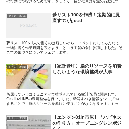
の行動につなげるためです。さっそく、自分社員は今週の行動につい
て振り返りを始めます。
夢リスト100を作成！定期的に見
セミナー備忘録
直すのがgood
夢リスト100を1人で書くのは難しいから、イベントにしてみんなで
一緒に書く作業時間を設けよう、という主旨の会に参加しました。そ
こでの気づきについてシェアします。
【家計管理】脳のリソースを消費
セミナー備忘録
しないような環境整備が大事
所属しているコミュニティで推奨されている家計管理に関連して、
GmailやLINEの環境整備を行いました。確認すべき情報をシンプルに
することで、脳のリソースを無駄に使うことがなくなります。もっと
重要なことに脳のリソースを投入し、家計管理を続けていくことにし
ます！
【エンジン01in市原】「ハピネス
セミナー備忘録
の作り方」オープニングシンポジ
ウム