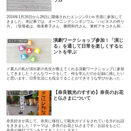
2024年1月26日から28日に開催されたエンジン0１in 市原に参加して
きました。本記事では、オープニングシンポジウム「ハピネスの作り
方」（登壇者は、南美希子さん、勝間和代さん、東村アキコさん和田
裕美さん）で学んだことを記録します。
演劇ワークショップ参加！「演じ
セミナー備忘録
る」を通して日常を楽しくするヒ
ントを学ぶ
ド素人の私が演出家の先生が教えてくれる演劇ワークショップに参加
してきました！どんなワークをして、何を学んだのか記録に残したい
と思います。日常生活にも役立てることができそうな学びがあったの
で、ぜひ読んでみてくださいね！
【奈良観光のすすめ】奈良のお花
セミナー備忘録
と仏さまについて
奈良好きが高じて、奈良に移住して観光ガイドをされている方のお話
をききました！テーマは、奈良のお花と仏さまです。お話をもとに、
奈良の旅行プランをたてることにします！