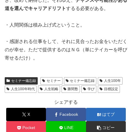
き、改めて納得した。それゆえ、
チャンスや可能性がある
道を選んでキャリアドリフト
するる必要がある。
・人間関係は積み上げ式ということ。
・感謝される仕事をして、それに見合ったお金をいただく
のが幸せ。ただで提供するのはＮＧ（単にテイカーを呼び
寄せるだけ）。
セミナー備忘録
セミナー
セミナー備忘録
人生100年
人生100年時代
人生戦略
勝間塾
学び
目標設定
シェアする
X
Facebook
はてブ
Pocket
LINE
コピー